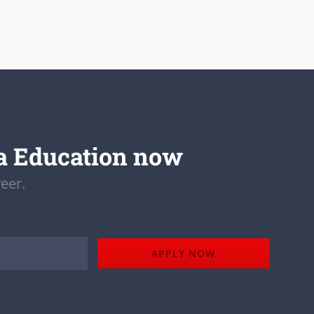
a Education now
eer.
APPLY NOW