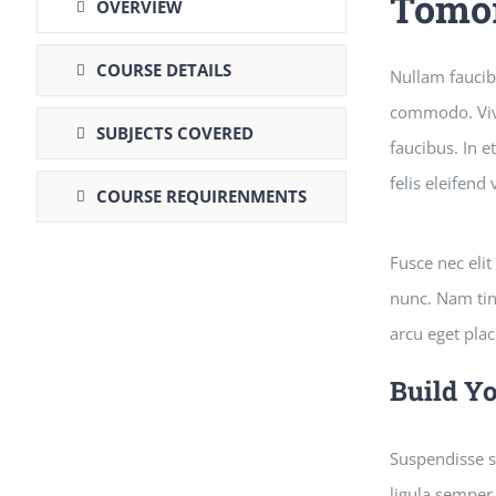
Tomor
OVERVIEW
COURSE DETAILS
Nullam faucib
commodo. Viva
SUBJECTS COVERED
faucibus. In e
felis eleifend
COURSE REQUIRENMENTS
Fusce nec elit
nunc. Nam tinc
arcu eget plac
Build Y
Suspendisse sa
ligula semper 