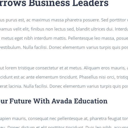
rows Business Leaders
us purus est, ac maximus massa pharetra posuere. Sed porttito
mus velit elit, finibus non lectus sed, blandit ultrices dui. Int
t metus eget nibh interdum mattis. Pellentesque leo massa, posuere
 vestibulum. Nulla facilisi. Donec elementum varius turpis quis po
 ut lorem tristique consectetur et at metus. Aliquam eros mauris,
idunt est ac ante elementum tincidunt. Phasellus nisi orci, tristiq
erat lacinia. Nulla facilisi. Donec elementum varius turpis quis po
our Future With Avada Education
pien mauris, consequat nec pellentesque at, pharetra feugiat tort
eu. Donec dictum et elit porttitor tincidunt. Duis leo nibh, accumsa