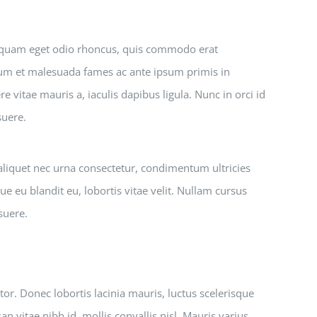
r quam eget odio rhoncus, quis commodo erat
erdum et malesuada fames ac ante ipsum primis in
 vitae mauris a, iaculis dapibus ligula. Nunc in orci id
suere.
 aliquet nec urna consectetur, condimentum ultricies
ue eu blandit eu, lobortis vitae velit. Nullam cursus
suere.
or. Donec lobortis lacinia mauris, luctus scelerisque
n vitae nibh id, mollis convallis nisl. Mauris varius