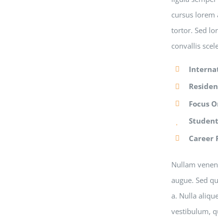
cursus lorem a
tortor. Sed lo
convallis sce
Interna
Residen
Focus O
Student
Career 
Nullam venena
augue. Sed qui
a. Nulla aliq
vestibulum, q