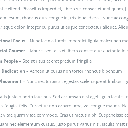
t eleifend. Phasellus imperdiet, libero vel consectetur aliquam, ju
rem ipsum, rhoncus quis congue in, tristique id erat. Nunc ac cong
lerisque dolor. Integer eu purus ut augue consectetur aliquet. Ali
tional Focus
– Nunc lacinia turpis imperdiet ligula malesuada mo
tial Courses
– Mauris sed felis et libero consectetur auctor id in n
n People
– Sed at risus at erat pretium fringilla
 Dedication
– Aenean ut purus non tortor rhoncus bibendum
Placement
– Nunc nec turpis sit egestas scelerisque at finibus lig
tis justo a porta faucibus. Sed accumsan nisl eget ligula iaculis 
s feugiat felis. Curabitur non ornare urna, vel congue mauris. Na
uet vitae quam vitae commodo. Cras ut metus nibh. Suspendisse con
uam nec elementum cursus, justo purus varius nisl, iaculis mattis